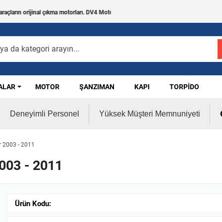
rın orijinal çıkma motorları. DV4 Motor, DV5 Motor, DV6 Motor, EcoBoost Motor, V184 
ALAR
MOTOR
ŞANZIMAN
KAPI
TORPIDO
Deneyimli Personel
Yüksek Müşteri Memnuniyeti
r 2003 - 2011
003 - 2011
Ürün Kodu: