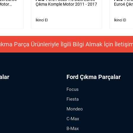
Motor
Çıkma Komple Motor 2011 - 2017
Euro4 Çık
- 2011
İkinci El
İkinci El
kma Parça Ürünleriyle İlgili Bilgi Almak İçin İletiş
alar
Ford Çıkma Parçalar
Focus
Fiesta
Mondeo
C-Max
B-Max