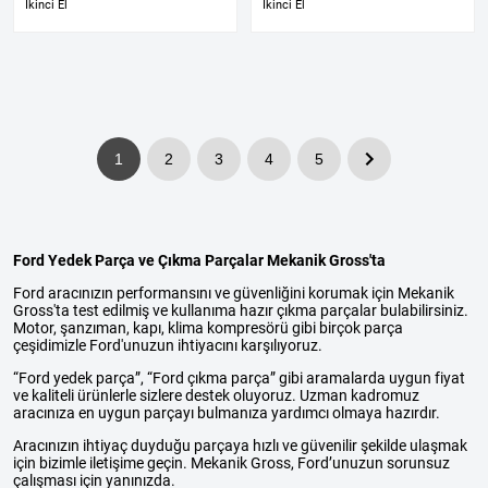
İkinci El
İkinci El
1
2
3
4
5
Ford Yedek Parça ve Çıkma Parçalar Mekanik Gross'ta
Ford aracınızın performansını ve güvenliğini korumak için Mekanik
Gross'ta test edilmiş ve kullanıma hazır çıkma parçalar bulabilirsiniz.
Motor, şanzıman, kapı, klima kompresörü gibi birçok parça
çeşidimizle Ford'unuzun ihtiyacını karşılıyoruz.
“Ford yedek parça”, “Ford çıkma parça” gibi aramalarda uygun fiyat
ve kaliteli ürünlerle sizlere destek oluyoruz. Uzman kadromuz
aracınıza en uygun parçayı bulmanıza yardımcı olmaya hazırdır.
Aracınızın ihtiyaç duyduğu parçaya hızlı ve güvenilir şekilde ulaşmak
için bizimle iletişime geçin. Mekanik Gross, Ford’unuzun sorunsuz
çalışması için yanınızda.