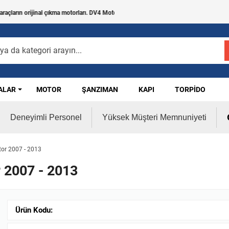
rın orijinal çıkma motorları. DV4 Motor, DV5 Motor, DV6 Motor, EcoBoost Motor, V184 
ALAR
MOTOR
ŞANZIMAN
KAPI
TORPIDO
Deneyimli Personel
Yüksek Müşteri Memnuniyeti
or 2007 - 2013
 2007 - 2013
Ürün Kodu: