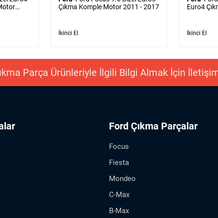
Motor
Çıkma Komple Motor 2011 - 2017
Euro4 Çık
- 2011
İkinci El
İkinci El
kma Parça Ürünleriyle İlgili Bilgi Almak İçin İletiş
alar
Ford Çıkma Parçalar
Focus
Fiesta
Mondeo
C-Max
B-Max